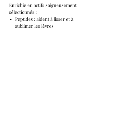
Enrichie en actifs soigneusement
sélectionnés :
Peptides : aident à lisser et à
sublimer les lèvres
Squalane : nourrit intensément et
renforce la barrière cutanée
Vitamine E : protège contre le
dessèchement et les agressions
extérieures
Résultat : des lèvres visiblement
plus belles, hydratées et brillantes,
en un seul geste.
La boutique d'Eve
Formulaire d'abonnement