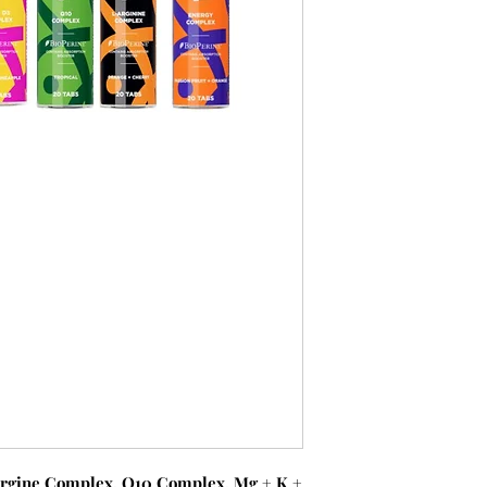
argine Complex, Q10 Complex, Mg + K +