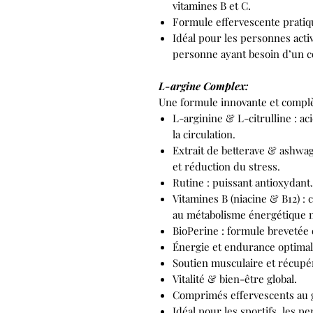
vitamines B et C.
Formule effervescente pratiq
Idéal pour les personnes activ
personne ayant besoin d’un c
L-argine Complex:
Une formule innovante et complè
L-arginine & L-citrulline : a
la circulation.
Extrait de betterave & ashwa
et réduction du stress.
Rutine : puissant antioxydant.
Vitamines B (niacine & B12) : c
au métabolisme énergétique 
BioPerine : formule brevetée 
Énergie et endurance optimal
Soutien musculaire et récupé
Vitalité & bien-être global.
Comprimés effervescents au 
Idéal pour les sportifs, les 