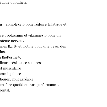
étique quotidien.
m + complexe B pour réduire la fatigue et
re : potassium et vitamines B pour un
ystème nerveux.
mines B2, B3 et biotine pour une peau, des
ins.
u BioPerine®.
lleure résistance au stress
et musculaire
sme équilibré
iques, goût agréable
ien-être quotidien, vos performances
mental.