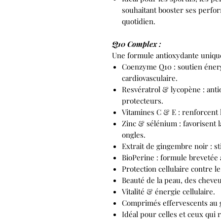
souhaitant booster ses perfo
quotidien.
Q10 Complex :
Une formule antioxydante unique
Coenzyme Q10 : soutien énergé
cardiovasculaire.
Resvératrol & lycopène : anti
protecteurs.
Vitamines C & E : renforcent l
Zinc & sélénium : favorisent 
ongles.
Extrait de gingembre noir : st
BioPerine : formule brevetée 
Protection cellulaire contre le
Beauté de la peau, des cheveu
Vitalité & énergie cellulaire.
Comprimés effervescents au g
Idéal pour celles et ceux qui