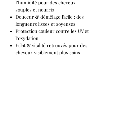
l’humidité pour des cheveux
souples et nourris
Douceur & démêlage facile : des
longueurs lisses et soyeuses
Protection couleur contre les UV et
l’oxydation
Éclat & vitalité retrouvés pour des
cheveux visiblement plus sains
Masque Hydratant :
Hydratation en profondeur et
amélioration de l’élasticité des
cheveux
Brillance, douceur et maniabilité
pour des cheveux soyeux
Protection de la couleur contre les
agressions extérieures et les UV
Renforce et répare la cuticule pour
des cheveux visiblement plus sains