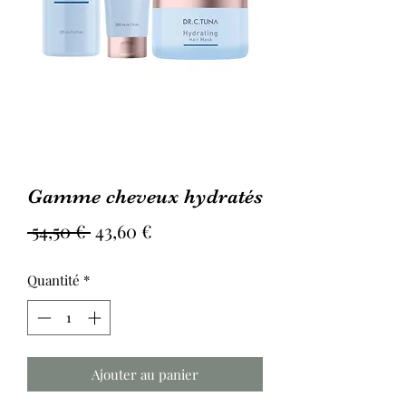
Gamme cheveux hydratés
Prix
Prix
 54,50 € 
43,60 €
original
promotionnel
Quantité
*
Ajouter au panier