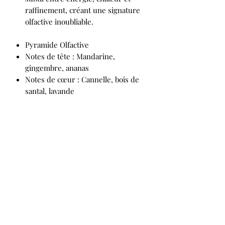
raffinement, créant une signature
olfactive inoubliable.
Pyramide Olfactive
Notes de tête : Mandarine,
gingembre, ananas
Notes de cœur : Cannelle, bois de
santal, lavande
Notes de fond : Musc, Akamber,
vanille, café
La boutique d'Eve
Formulaire d'abonnement