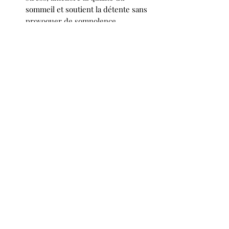
sommeil et soutient la détente sans
provoquer de somnolence.
ProSelect
:
Renforce l’organisme et l’équilibre
cellulaire grâce à des extraits
standardisés de fruits, légumes et
plantes médicinales.
Particulièrement recommandé en
cas de fatigue, convalescence ou
besoin de détox naturelle.
ProStik
:
Formule unique pour la santé
articulaire.
Elle associe collagène marin
hautement biodisponible et extraits
végétaux (mangoustan, mumio
shilajit, saule, griffe du diable,