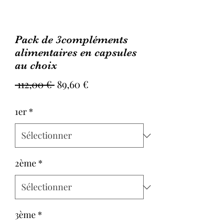
Pack de 3compléments
alimentaires en capsules
au choix
Prix
Prix
 112,00 € 
89,60 €
original
promotionnel
1er
*
2ème
*
3ème
*