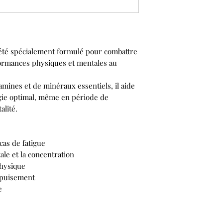
été spécialement formulé pour combattre
rformances physiques et mentales au
amines et de minéraux essentiels, il aide
gie optimal, même en période de
alité.
cas de fatigue
le et la concentration
physique
’épuisement
e