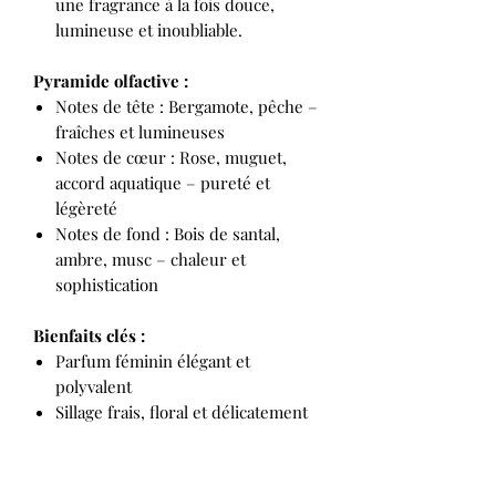
une fragrance à la fois douce,
lumineuse et inoubliable.
Pyramide olfactive :
Notes de tête : Bergamote, pêche –
fraîches et lumineuses
Notes de cœur : Rose, muguet,
accord aquatique – pureté et
légèreté
Notes de fond : Bois de santal,
ambre, musc – chaleur et
sophistication
Bienfaits
clés :
Parfum féminin élégant et
polyvalent
Sillage frais, floral et délicatement
sensuel
Idéal pour un usage quotidien, du
matin au soir